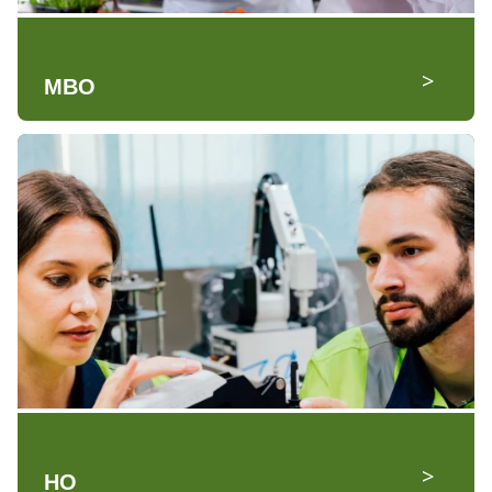
>
MBO
>
HO