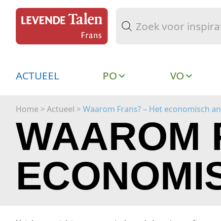
ACTUEEL
PO
VO
Home
> Actueel >
Waarom Frans? – Het economisch a
WAAROM F
ECONOMI