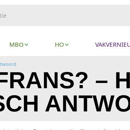
MBO
HO
VAKVERNIE
ntwoord
RANS? – 
SCH ANTW