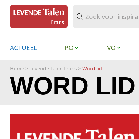
ACTUEEL
PO
VO
Home
> Levende Talen Frans >
Word lid !
WORD LID 