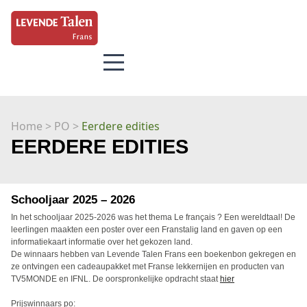
Home
> PO >
Eerdere edities
EERDERE EDITIES
Schooljaar 2025 – 2026
In het schooljaar 2025-2026 was het thema Le français ? Een wereldtaal! De
leerlingen maakten een poster over een Franstalig land en gaven op een
informatiekaart informatie over het gekozen land.
De winnaars hebben van Levende Talen Frans een boekenbon gekregen en
ze ontvingen een cadeaupakket met Franse lekkernijen en producten van
TV5MONDE en IFNL. De oorspronkelijke opdracht staat
hier
Prijswinnaars po: