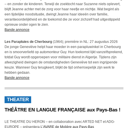
– en zonder de kinderen. Terwijl de zoektocht naar Suzanne niets oplevert,
blijft Jeanne achter met de zorg voor haar neefje en nichtje. Wat begint als
een tijdelijke noodsituatie, dwingt Jeanne haar ideeën over familie,
verantwoordelijkheid en de toekomst die ze voor zichzelf had uitgestippeld
opnieuw onder ogen te zien.
Bande annonce
Les Parapluies de Cherbourg
(1964); première in NL: 27 augustus 2026
De jonge Geneviève helpt haar moeder in een parapluwinkel in Cherbourg
en is smoorverliefd op automonteur Guy. Hun toekomst lijkt vanzelfsprekend,
totdat Guy wordt opgeroepen voor militaire dienst in Algerije. Tijdens zijn
afwezigheid dwingen de omstandigheden Geneviève tot een ingrijpende
keuze. Wanneer Guy terugkeert, blijkt de tijd onherroepelijk zijn werk te
hebben gedaan.
Bande annonce
THEATER
THÉÂTRE EN LANGUE FRANÇAISE aux Pays-Bas !
LE THEATRE DU HERON – en collaboration avec ARTED NET et ADG-
EUROPE – présentera
L’AVARE de Molière aux Pays-Bas