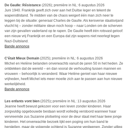
De Gaulle: Résistance
(2026); première in NL: 6 augustus 2026
Juni 1940. Frankrijk geeft zich over aan het Duitse leger en tekent de
wapenstilstand. Te midden van de chaos weigert één man zich neer te
leggen bij de situatie: generaal Charles de Gaulle. Als kersverse staatsvijand
vlucht hij – zonder militaire steun noch hoop – naar Londen om de scherven
van zijn gevallen vaderland op te rapen. De Gaulle heeft één rotsvast geloof:
een nieuw vrij Frankrijk en een Europa dat zijn wapens niet neerlegt tegen
Nazi-Duitsland.
Bande annonce
C’était Mieux Demain
(2025); première in NL: 6 augustus 2026
Michel en Helène belanden onverwachts vanuit de jaren 50 in het heden. Ze
ontdekken dat de wereld – en dan vooral de verhouding tussen mannen en
vrouwen – behoorlijk is veranderd. Waar Heléne geniet van haar nieuwe
vrijheden, heeft Michel iets meer moeite zich aan te passen aan hun nieuwe
werkelijkheid.
Bande annonce
Les enfants vont bien
(2025)
;
première in NL: 13 augustus 2026
Jeanne heeft bewust gekozen voor een leven zonder kinderen. Haar
zorgvuldig opgebouwde bestaan wordt volledig verstoord wanneer haar
vervreemde zus Suzanne plotseling voor de deur staat met haar twee jonge
kinderen. Het onverwachte bezoek lijkt een poging om hun band te
herstellen, maar de volgende ochtend is Suzanne verdwenen. Zonder uitleg