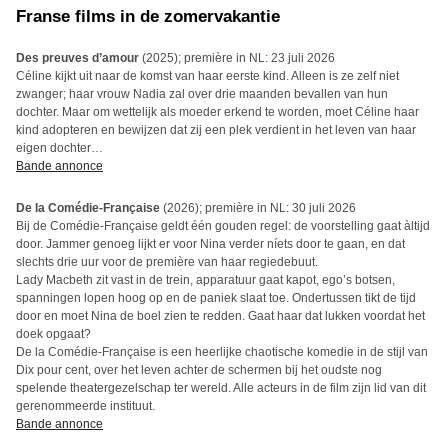
Franse films in de zomervakantie
Des preuves d’amour
(2025); première in NL: 23 juli 2026
Céline kijkt uit naar de komst van haar eerste kind. Alleen is ze zelf niet
zwanger; haar vrouw Nadia zal over drie maanden bevallen van hun
dochter. Maar om wettelijk als moeder erkend te worden, moet Céline haar
kind adopteren en bewijzen dat zij een plek verdient in het leven van haar
eigen dochter…
Bande annonce
De la Comédie-Française
(2026); première in NL: 30 juli 2026
Bij de Comédie-Française geldt één gouden regel: de voorstelling gaat àltijd
door. Jammer genoeg lijkt er voor Nina verder níets door te gaan, en dat
slechts drie uur voor de première van haar regiedebuut.
Lady Macbeth zit vast in de trein, apparatuur gaat kapot, ego’s botsen,
spanningen lopen hoog op en de paniek slaat toe. Ondertussen tikt de tijd
door en moet Nina de boel zien te redden. Gaat haar dat lukken voordat het
doek opgaat?
De la Comédie-Française is een heerlijke chaotische komedie in de stijl van
Dix pour cent, over het leven achter de schermen bij het oudste nog
spelende theatergezelschap ter wereld. Alle acteurs in de film zijn lid van dit
gerenommeerde instituut.
Bande annonce