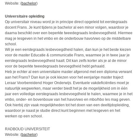
Website: (
bachelor
)
Universitaire opleiding
Op universitair niveau word je in principe direct opgeleid tot eerstegraads
docent Frans. Je kunt tijdens je bachelor al een minor volgen, waardoor je
daarna beschikt over een beperkte tweedegraads lesbevoegdheid. Hiermee
mag je lesgeven in het vmbo en de onderbouw havo/vwo op de middelbare
school.
Wil je een eerstegraads lesbevoegdheid halen, dan kun je het beste kiezen
voor de master Educatie & communicatie Frans, waarmee je in twee jaar je
eerstegraads lesbevoegdheid haalt. Dit kan zelfs korter als je al de minor
voor de beperkte tweedegraads bevoegdheid hebt gehaald.
Heb je echter al een universitaire master afgerond met een diploma verwant
aan het Frans? Dan kun je ook kiezen voor het eenjarige master traject
Leraar Voorbereidend Hoger Onderwijs. Eventuele vakdeficiënties moet je
natuurlijk wegwerken, maar verder biedt het je de mogelijkheid om in één
jaar een volledige eerstegraads lesbevoegdheid te halen, waarmee je in het
vmbo, onder- en bovenbouw van het havo/vwo en mbo/hbo les mag geven.
Ook hierbij zijn vaak mogelijkheden tot het doen van een deeltijdopleiding,
waardoor je naast je studie direct kunt beginnen met lesgeven en het
werken op een school.
RADBOUD UNIVERSITEIT
Website: (
bachelor
)