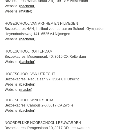
Bezoekadres: Wibautstraat 2-4, 1091 GM Amsterdam
Website: (
bachelor
)
Website: (
master
)
HOGESCHOOL VAN ARNHEM EN NIJMEGEN
Bezoekadres HAN, Instituut voor Leraar en School : Gymnasion,
Heyendaalseweg 141, 6525 AJ Nijmegen
Website: (
bachelor
)
HOGESCHOOL ROTTERDAM
Bezoekadres: Museumpark 40, 3015 CX Rotterdam
Website: (
bachelor
)
HOGESCHOOL VAN UTRECHT
Bezoekadres : Padualaan 97, 3584 CH Utrecht
Website: (
bachelor
)
Website: (
master
)
HOGESCHOOL WINDESHEIM
Bezoekadres: Campus 2-6, 8017 CA Zwolle
Website: (
bachelor
)
NOORDELIJKE HOGESCHOOL LEEUWARDEN
Bezoekadres: Rengerslaan 10, 8917 DD Leeuwarden