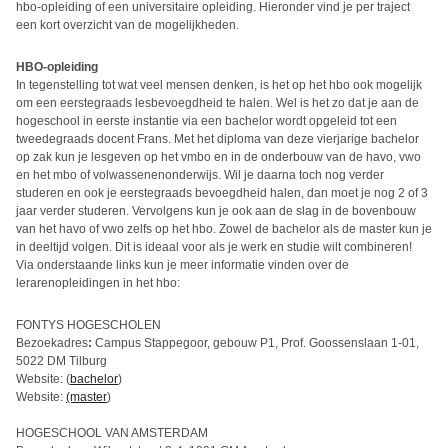
hbo-opleiding of een universitaire opleiding. Hieronder vind je per traject
een kort overzicht van de mogelijkheden.
HBO-opleiding
In tegenstelling tot wat veel mensen denken, is het op het hbo ook mogelijk
om een eerstegraads lesbevoegdheid te halen. Wel is het zo dat je aan de
hogeschool in eerste instantie via een bachelor wordt opgeleid tot een
tweedegraads docent Frans. Met het diploma van deze vierjarige bachelor
op zak kun je lesgeven op het vmbo en in de onderbouw van de havo, vwo
en het mbo of volwassenenonderwijs. Wil je daarna toch nog verder
studeren en ook je eerstegraads bevoegdheid halen, dan moet je nog 2 of 3
jaar verder studeren. Vervolgens kun je ook aan de slag in de bovenbouw
van het havo of vwo zelfs op het hbo. Zowel de bachelor als de master kun je
in deeltijd volgen. Dit is ideaal voor als je werk en studie wilt combineren!
Via onderstaande links kun je meer informatie vinden over de
lerarenopleidingen in het hbo:
FONTYS HOGESCHOLEN
Bezoekadres
:
Campus Stappegoor, gebouw P1, Prof. Goossenslaan 1-01,
5022 DM Tilburg
Website: (
bachelor
)
Website:
(master
)
HOGESCHOOL VAN AMSTERDAM