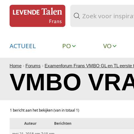
ACTUEEL
PO
VO
Home
›
Forums
›
Examenforum Frans VMBO GL en TL eerste t
VMBO VRA
1 bericht aan het bekijken (van in totaal 1)
Auteur
Berichten
mei 21, 2018 om 7:15 pm