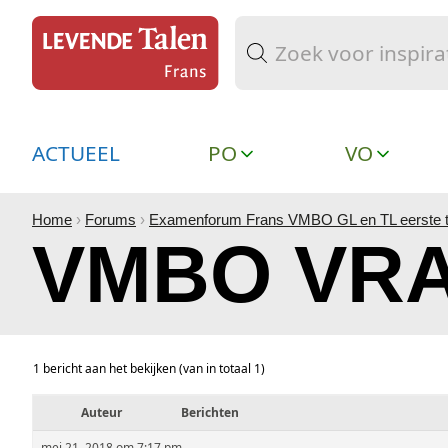
ACTUEEL
PO
VO
Home
›
Forums
›
Examenforum Frans VMBO GL en TL eerste t
VMBO VRA
1 bericht aan het bekijken (van in totaal 1)
Auteur
Berichten
mei 21, 2018 om 7:17 pm