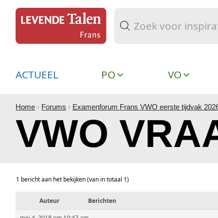
ACTUEEL
PO
VO
Home
›
Forums
›
Examenforum Frans VWO eerste tijdvak 202
VWO VRAA
1 bericht aan het bekijken (van in totaal 1)
Auteur
Berichten
mei 4, 2018 om 10:47 am