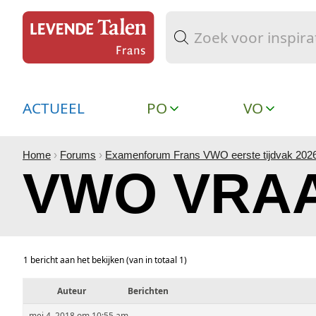
ACTUEEL
PO
VO
Home
›
Forums
›
Examenforum Frans VWO eerste tijdvak 202
VWO VRAA
1 bericht aan het bekijken (van in totaal 1)
Auteur
Berichten
mei 4, 2018 om 10:55 am