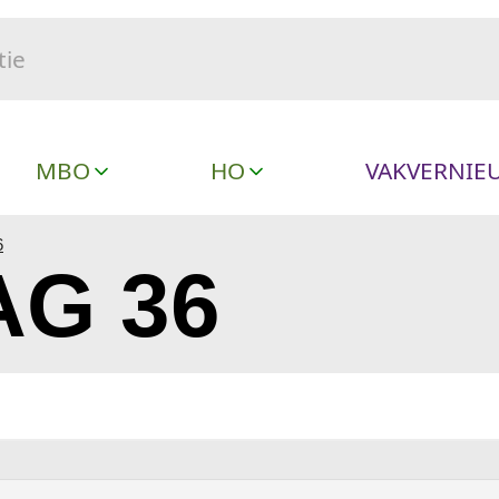
MBO
HO
VAKVERNIE
6
G 36