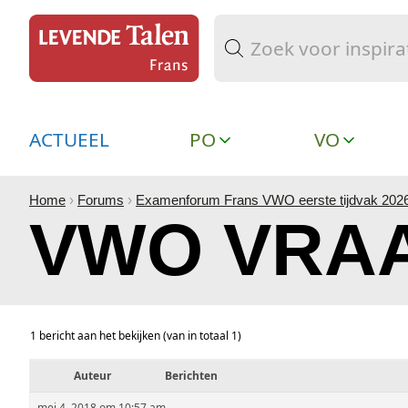
ACTUEEL
PO
VO
Home
›
Forums
›
Examenforum Frans VWO eerste tijdvak 202
VWO VRAA
1 bericht aan het bekijken (van in totaal 1)
Auteur
Berichten
mei 4, 2018 om 10:57 am