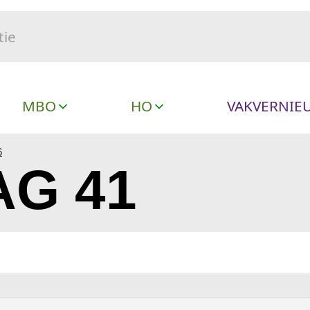
MBO
HO
VAKVERNIE
6
G 41