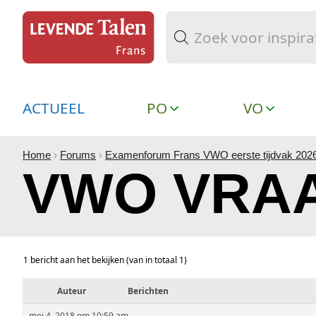
ACTUEEL
PO
VO
Home
›
Forums
›
Examenforum Frans VWO eerste tijdvak 202
VWO VRAA
1 bericht aan het bekijken (van in totaal 1)
Auteur
Berichten
mei 4, 2018 om 10:59 am