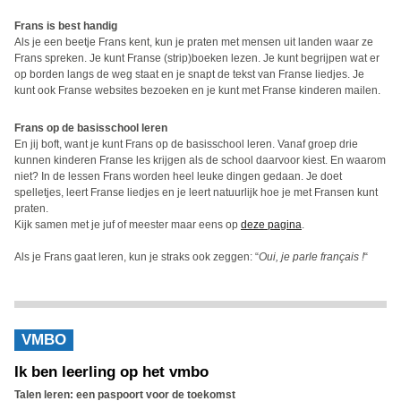
Frans is best handig
Als je een beetje Frans kent, kun je praten met mensen uit landen waar ze
Frans spreken. Je kunt Franse (strip)boeken lezen. Je kunt begrijpen wat er
op borden langs de weg staat en je snapt de tekst van Franse liedjes. Je
kunt ook Franse websites bezoeken en je kunt met Franse kinderen mailen.
Frans op de basisschool leren
En jij boft, want je kunt Frans op de basisschool leren. Vanaf groep drie
kunnen kinderen Franse les krijgen als de school daarvoor kiest. En waarom
niet? In de lessen Frans worden heel leuke dingen gedaan. Je doet
spelletjes, leert Franse liedjes en je leert natuurlijk hoe je met Fransen kunt
praten.
Kijk samen met je juf of meester maar eens op
deze pagina
.
Als je Frans gaat leren, kun je straks ook zeggen: “
Oui, je parle français !
“
VMBO
Ik ben leerling op het vmbo
Talen leren: een paspoort voor de toekomst