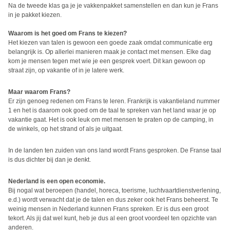
Na de tweede klas ga je je vakkenpakket samenstellen en dan kun je Frans
in je pakket kiezen.
Waarom is het goed om Frans te kiezen?
Het kiezen van talen is gewoon een goede zaak omdat communicatie erg
belangrijk is. Op allerlei manieren maak je contact met mensen. Elke dag
kom je mensen tegen met wie je een gesprek voert. Dit kan gewoon op
straat zijn, op vakantie of in je latere werk.
Maar waarom Frans?
Er zijn genoeg redenen om Frans te leren. Frankrijk is vakantieland nummer
1 en het is daarom ook goed om de taal te spreken van het land waar je op
vakantie gaat. Het is ook leuk om met mensen te praten op de camping, in
de winkels, op het strand of als je uitgaat.
In de landen ten zuiden van ons land wordt Frans gesproken. De Franse taal
is dus dichter bij dan je denkt.
Nederland is een open economie.
Bij nogal wat beroepen (handel, horeca, toerisme, luchtvaartdienstverlening,
e.d.) wordt verwacht dat je de talen en dus zeker ook het Frans beheerst. Te
weinig mensen in Nederland kunnen Frans spreken. Er is dus een groot
tekort. Als jij dat wel kunt, heb je dus al een groot voordeel ten opzichte van
anderen.