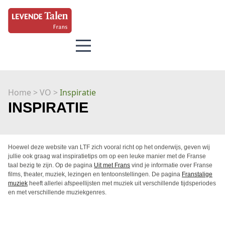
Home
> VO >
Inspiratie
INSPIRATIE
Hoewel deze website van LTF zich vooral richt op het onderwijs, geven wij
jullie ook graag wat inspiratietips om op een leuke manier met de Franse
taal bezig te zijn. Op de pagina
Uit met Frans
vind je informatie over Franse
films, theater, muziek, lezingen en tentoonstellingen. De pagina
Franstalige
muziek
heeft allerlei afspeellijsten met muziek uit verschillende tijdsperiodes
en met verschillende muziekgenres.